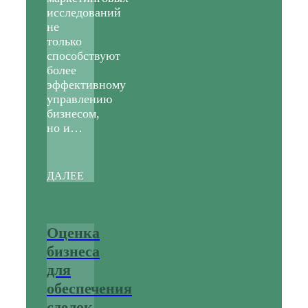
исследований
не
только
способствуют
более
эффективному
управлению
бизнесом,
но и…
ДАЛЕЕ
Оценка
бизнеса
для
обеспечения
сделок