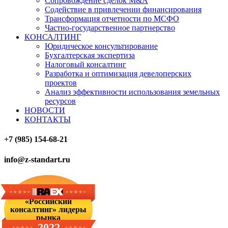
Сопровождение сделок M&A
Содействие в привлечении финансирования
Трансформация отчетности по МСФО
Частно-государственное партнерство
КОНСАЛТИНГ
Юридическое консультирование
Бухгалтерская экспертиза
Налоговый консалтинг
Разработка и оптимизация девелоперских
проектов
Анализ эффективности использования земельных
ресурсов
НОВОСТИ
КОНТАКТЫ
+7 (985) 154-68-21
info@z-standart.ru
«Российский
консалтинг» лидеры
рынка
2022