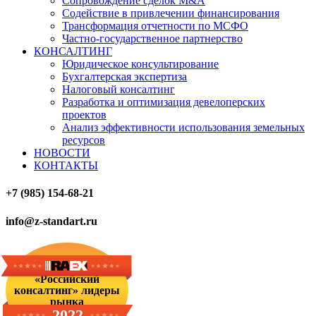
Сопровождение сделок M&A
Содействие в привлечении финансирования
Трансформация отчетности по МСФО
Частно-государственное партнерство
КОНСАЛТИНГ
Юридическое консультирование
Бухгалтерская экспертиза
Налоговый консалтинг
Разработка и оптимизация девелоперских
проектов
Анализ эффективности использования земельных
ресурсов
НОВОСТИ
КОНТАКТЫ
+7 (985) 154-68-21
info@z-standart.ru
«Российский
консалтинг» лидеры
рынка
2022