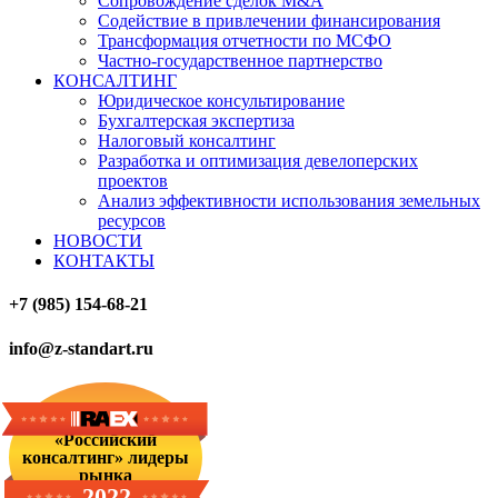
Сопровождение сделок M&A
Содействие в привлечении финансирования
Трансформация отчетности по МСФО
Частно-государственное партнерство
КОНСАЛТИНГ
Юридическое консультирование
Бухгалтерская экспертиза
Налоговый консалтинг
Разработка и оптимизация девелоперских
проектов
Анализ эффективности использования земельных
ресурсов
НОВОСТИ
КОНТАКТЫ
+7 (985) 154-68-21
info@z-standart.ru
«Российский
консалтинг» лидеры
рынка
2022