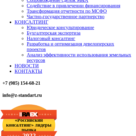
Сопровождение сделок M&A
Содействие в привлечении финансирования
Трансформация отчетности по МСФО
Частно-государственное партнерство
КОНСАЛТИНГ
Юридическое консультирование
Бухгалтерская экспертиза
Налоговый консалтинг
Разработка и оптимизация девелоперских
проектов
Анализ эффективности использования земельных
ресурсов
НОВОСТИ
КОНТАКТЫ
+7 (985) 154-68-21
info@z-standart.ru
«Российский
консалтинг» лидеры
рынка
2022